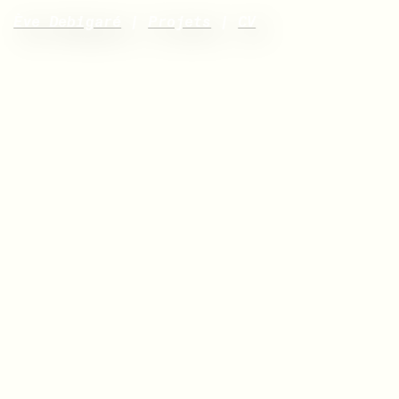
Ève Debigaré
|
Projets
|
CV